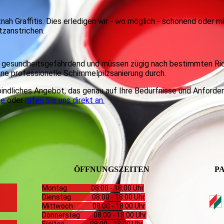
ah Graffitis. Dies erledigen wir - wo möglich - schonend oder mi
tzanstrichen.
gesundheitsgefährdend und müssen zügig nach bestimmten Richt
ine professionelle Schimmelpilzsanierung durch.
rbindliches Angebot, das genau auf Ihre Bedürfnisse und Anforde
ge
oder
rufen Sie uns direkt an.
ÖFFNUNGSZEITEN
P
Montag 08:00 - 18:00 Uhr
Dienstag 08:00 - 18:00 Uhr
Mittwoch 08:00 - 18:00 Uhr
Donnerstag 08:00 - 18:00 Uhr
Freitag 08:00 - 18:00 Uhr