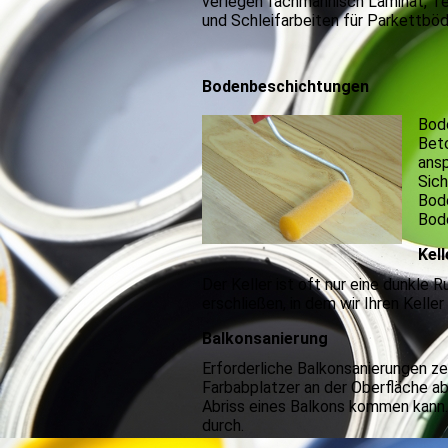
verlegen fachmännisch Laminat, Te
und Schleifarbeiten für Parkettböd
Bodenbeschichtungen
Bode
Bet
ans
Sich
Bode
Bode
Kel
Der Keller ist oft nur eine dunkle 
erschließen, in dem wir Ihren Kelle
Balkonsanierung
Erforderliche Balkonsanierungen ze
Farbabplatzer an der Oberfläche ab
Abriss eines Balkons kommen kann.
durch.