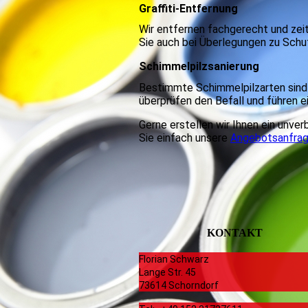
Graffiti-Entfernung
Wir entfernen fachgerecht und zeitn
Sie auch bei Überlegungen zu Schu
Schimmelpilzsanierung
Bestimmte Schimmelpilzarten sind 
überprüfen den Befall und führen e
Gerne erstellen wir Ihnen ein unve
Sie einfach unsere
Angebotsanfra
KONTAKT
Florian Schwarz
Lange Str. 45
73614 Schorndorf