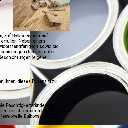
-
, auf Balkonen oder auf
 erfüllen. Neben einem
derstandfähigkeit sowie die
prägnierungen (transparenter
 Beschichtungen (eigene
en Ihnen, dieses Potenzial zu
wie Feuchtigkeitsränder oder
ss es im schlimmsten Fall sogar zum
ofessionelle Balkonsanierungen