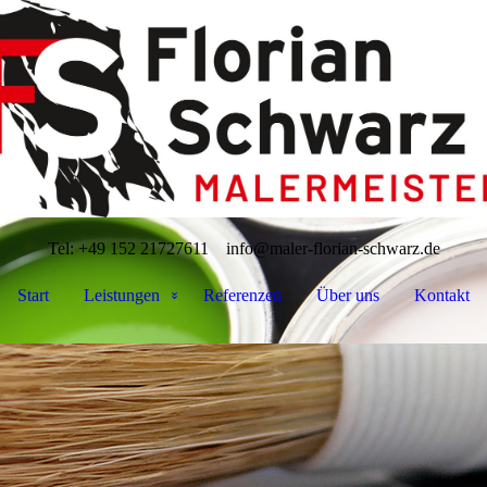
Tel: +49 152 21727611
info@maler-florian-schwarz.de
Start
Leistungen
Referenzen
Über uns
Kontakt