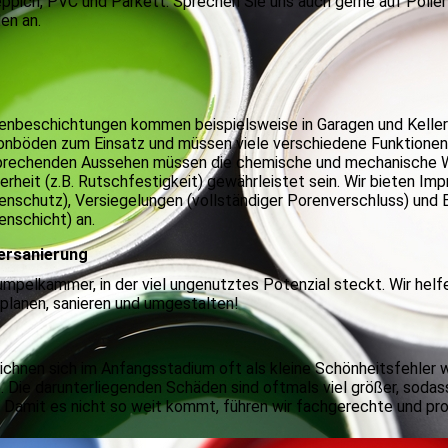
ppich, PVC und Parkett. Sprechen Sie uns auch gerne auf Polier
en an.
nbeschichtungen kommen beispielsweise in Garagen und Kellern
onböden zum Einsatz und müssen viele verschiedene Funktionen
prechenden Aussehen müssen die chemische und mechanische Wi
erheit (z.B. Rutschfestigkeit) gewährleistet sein. Wir bieten Im
nschutz), Versiegelungen (vollständiger Porenverschluss) und
nschicht) an.
lersanierung
Rumpelkammer, in der viel ungenutztes Potenzial steckt. Wir helf
r planen, sanieren und umgestalten!
ichnen sich im Anfangsstadium oft als kleine Schönheitsfehler 
. Die darunterliegenden Schäden sind oftmals viel größer, soda
 Damit es nicht so weit kommt, führen wir fachgerechte und pr