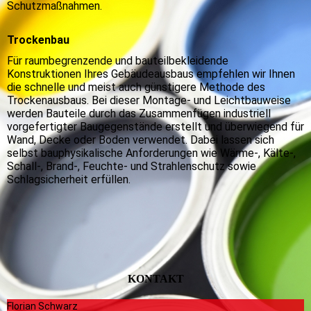
Schutzmaßnahmen.
Trockenbau
Für raumbegrenzende und bauteilbekleidende
Konstruktionen Ihres Gebäudeausbaus empfehlen wir Ihnen
die schnelle und meist auch günstigere Methode des
Trockenausbaus. Bei dieser Montage- und Leichtbauweise
werden Bauteile durch das Zusammenfügen industriell
vorgefertigter Baugegenstände erstellt und überwiegend für
Wand, Decke oder Boden verwendet. Dabei lassen sich
selbst bauphysikalische Anforderungen wie Wärme-, Kälte-,
Schall-, Brand-, Feuchte- und Strahlenschutz sowie
Schlagsicherheit erfüllen.
KONTAKT
Florian Schwarz