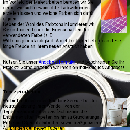
Im Vorfeld der Malerarbeiten beraten wir Sie
gerne, wie sich gewünschte Farbwirkungen
erzielen lassen und welche Farben sich dafür
eignen.
Neben der Wahl des Farbtons informieren wir
Sie umfassend über die Eigenschaften der
verwendeten Farbe (z. B.
Witterungsbeständigkeit, Abriebfestigkeit etc.), damit Sie
lange Freude an Ihrem neuen Anstrich haben.
Nutzen Sie unser
Angebotsformular
und beschreiben Sie Ihr
Projekt! Gerne erstellen wir Ihnen ein individuelles Angebot!
Tapezierarbeiten
Wir bieten Ihnen einen Rundum-Service bei der
Neutapezierung Ihrer Wände - von der
Tapetenauswahl über das fachmännische
Entfernen alter Tapeten bis hin zu Grundierungs-,
Putz- und Spachtelarbeiten sowie maßgenauem
Aufbringen der neuen Tapeten.