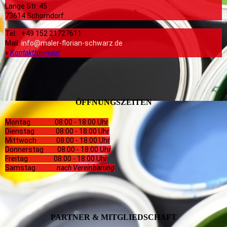
Lange Str. 45
73614 Schorndorf
Tel: +49 152 21727611
Mail:
info@maler-florian-schwarz.de
»
Kontaktformular
ÖFFNUNGSZEITEN
Montag 08:00 - 18:00 Uhr
Dienstag 08:00 - 18:00 Uhr
Mittwoch 08:00 - 18:00 Uhr
Donnerstag 08:00 - 18:00 Uhr
Freitag 08:00 - 18:00 Uhr
Samstag
nach Vereinbarung
PARTNER & MITGLIEDSCHAFT