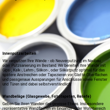
Innenputzarbeiten
Wir verputzen Ihre Wände - ob Neuverputzung im Neubau
oder Putzsanierung im Bestand. Wir bereiten Ihre Wände mit
Gips-, Kalk-, Lehm-, Silikon-, oder Silikatputz optimal für das
spätere Anstreichen oder Tapezieren vor. Glatte Oberflächen
und passgenaue Aussparungen für Anschlüsse sowie Fenster
und Türen sind dabei selbstverständlich.
Wandbeläge (Glasgewebe, Fototapeten, Reliefe)
Geben Sie Ihren Wänden das gewisse Etwas. Insbesondere
repräsentative Wandflächen im Eingangs- oder Wohnbereich