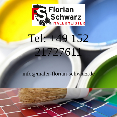
Tel: +49 152
21727611
info@maler-florian-schwarz.de