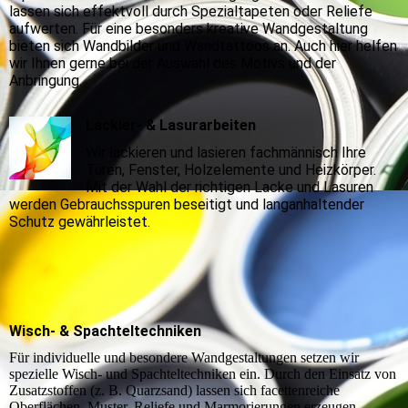
lassen sich effektvoll durch Spezialtapeten oder Reliefe
aufwerten. Für eine besonders kreative Wandgestaltung
bieten sich Wandbilder und Wandtattoos an. Auch hier helfen
wir Ihnen gerne bei der Auswahl des Motivs und der
Anbringung.
Lackier- & Lasurarbeiten
Wir lackieren und lasieren fachmännisch Ihre
Türen, Fenster, Holzelemente und Heizkörper.
Mit der Wahl der richtigen Lacke und Lasuren
werden Gebrauchsspuren beseitigt und langanhaltender
Schutz gewährleistet.
Wisch- & Spachteltechniken
Für individuelle und besondere Wandgestaltungen setzen wir
spezielle Wisch- und Spachteltechniken ein. Durch den Einsatz von
Zusatzstoffen (z. B. Quarzsand) lassen sich facettenreiche
Oberflächen, Muster, Reliefe und Marmorierungen erzeugen.