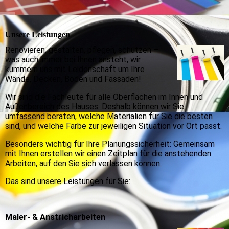
Unsere Leistungen
Renovieren, gestalten, pflegen, schützen –
was auch immer bei Ihnen ansteht, wir
kümmern uns mit Leidenschaft um Ihre
Wände, Decken, Böden und Fassaden!
Wir sind die Fachleute für alle Oberflächen im Innen und
Außenbereich des Hauses. Deshalb können wir Sie
umfassend beraten, welche Materialien für Sie die besten
sind, und welche Farbe zur jeweiligen Situation vor Ort passt.
Besonders wichtig für Ihre Planungssicherheit: Gemeinsam
mit Ihnen erstellen wir einen Zeitplan für die anstehenden
Arbeiten, auf den Sie sich verlassen können.
Das sind unsere Leistungen für Sie:
Maler- & Anstricharbeiten