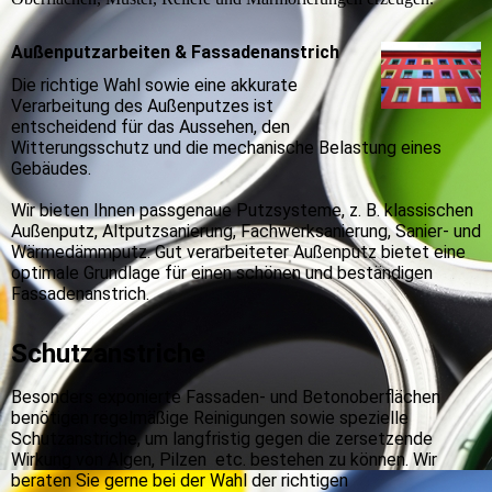
Außenputzarbeiten & Fassadenanstrich
Die richtige Wahl sowie eine akkurate
Verarbeitung des Außenputzes ist
entscheidend für das Aussehen, den
Witterungsschutz und die mechanische Belastung eines
Gebäudes.
Wir bieten Ihnen passgenaue Putzsysteme, z. B. klassischen
Außenputz, Altputzsanierung, Fachwerksanierung, Sanier- und
Wärmedämmputz. Gut verarbeiteter Außenputz bietet eine
optimale Grundlage für einen schönen und beständigen
Fassadenanstrich.
Schutzanstriche
Besonders exponierte Fassaden- und Betonoberflächen
benötigen regelmäßige Reinigungen sowie spezielle
Schutzanstriche, um langfristig gegen die zersetzende
Wirkung von Algen, Pilzen etc. bestehen zu können. Wir
beraten Sie gerne bei der Wahl der richtigen